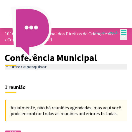
Menu
Iniciar sessão
10ª Conferência Municipal dos Direitos da Criança e do Adolescentes
Menu 
/
Conferência Municipal
Conferência Municipal
Filtrar e pesquisar
1 reunião
Atualmente, não há reuniões agendadas, mas aqui você
pode encontrar todas as reuniões anteriores listadas.