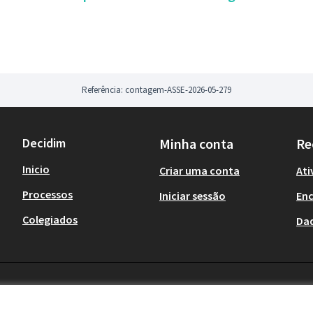
Referência: contagem-ASSE-2026-05-279
Decidim
Minha conta
Re
Inicio
Criar uma conta
Ati
Processos
Iniciar sessão
En
Colegiados
Da