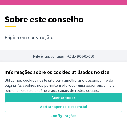
Sobre este conselho
Página em construção.
Referência: contagem-ASSE-2026-05-280
Informações sobre os cookies utilizados no site
Termos de serviço
Utilizamos cookies neste site para amelhorar o desempenho da
Configurações de cookies
página. As cookies nos permitem oferecer uma experiência mais
Decide Contagem no Instagram
personalizada ao usuário e aos canais de redes sociais.
(Link externo)
Aceitar todas
Aceitar apenas o essencial
Licença Cre
(Link extern
Configurações
(Link externo)
Site criado com
software livre
.
(Link externo)