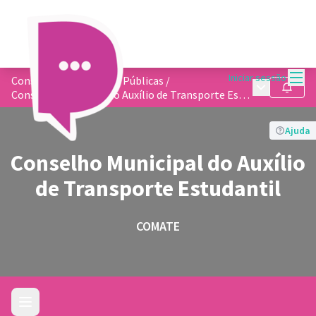
Menu
Iniciar sessão
Conselhos de Políticas Públicas
/
Menu princip
Seguir
Conselho Municipal do Auxílio de Transporte Estudantil
Ajuda
Conselho Municipal do Auxílio
de Transporte Estudantil
COMATE