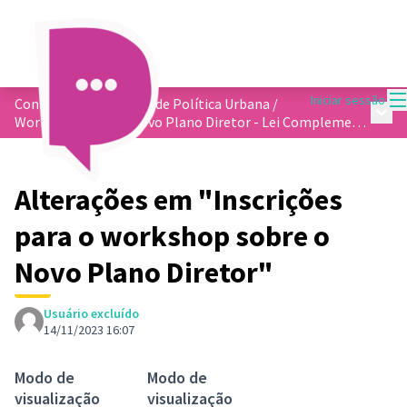
M
Iniciar sessão
Conferência Municipal de Política Urbana
/
Menu 
Workshop sobre o Novo Plano Diretor - Lei Complementar 362/2023
Alterações em "Inscrições
para o workshop sobre o
Novo Plano Diretor"
Usuário excluído
14/11/2023 16:07
Modo de
Modo de
visualização
visualização