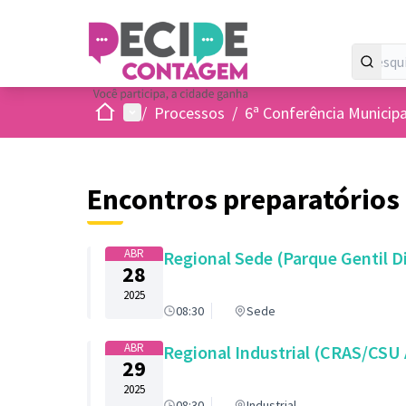
Inicio
Menu principal
/
Processos
/
6ª Conferência Municipa
Encontros preparatórios
ABR
28
2025
08:30
Sede
ABR
Regional Industrial (CRAS/CSU 
29
2025
08:30
Industrial