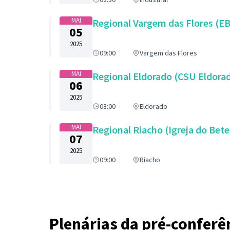
MAI
05
2025
09:00
Vargem das Flores
MAI
06
2025
08:00
Eldorado
MAI
07
2025
09:00
Riacho
Plenárias da pré-conferê