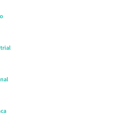
ho
trial
onal
aca