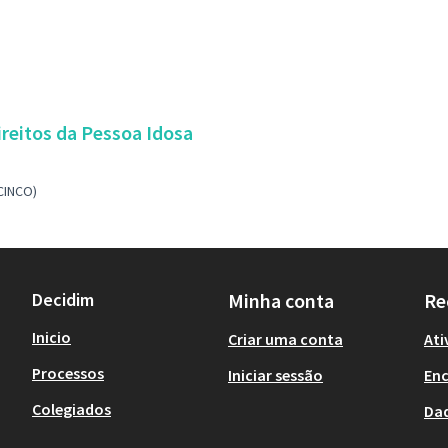
ireitos da Pessoa Idosa
CINCO)
Decidim
Minha conta
Re
Inicio
Criar uma conta
Ati
Processos
Iniciar sessão
En
Colegiados
Da