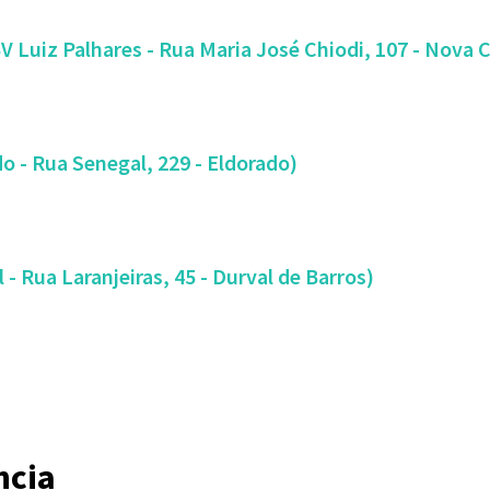
Regional Vargem das Flores (EBV Luiz Palhares - Rua Maria José C
Regional Eldorado (CSU Eldorado - Rua Senegal, 229 - Eldorado)
Regional Riacho (Igreja do Betel - Rua Laranjeiras, 45 - Durval de Barros)
ncia