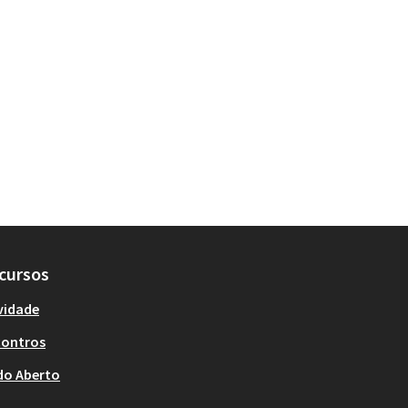
cursos
vidade
contros
do Aberto