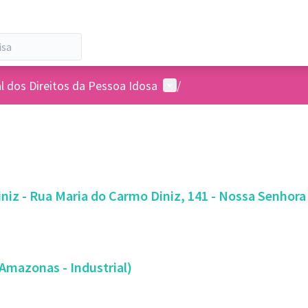
Menu de usuários
l dos Direitos da Pessoa Idosa
/
Regional Sede (Parque Gentil Diniz - Rua Maria do Carmo Diniz, 14
Amazonas - Industrial)