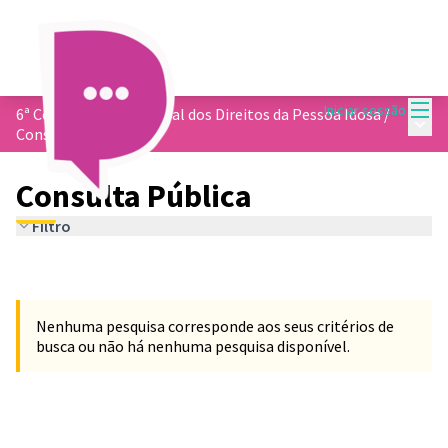
Menu
Iniciar sessão
6ª Conferência Municipal dos Direitos da Pessoa Idosa
/
Menu 
Consulta Pública
Consulta Pública
Filtro
Nenhuma pesquisa corresponde aos seus critérios de
busca ou não há nenhuma pesquisa disponível.