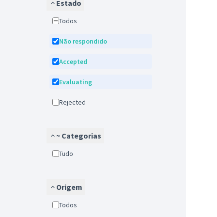
Estado
Todos
Não respondido
Accepted
Evaluating
Rejected
~ Categorias
tudo
Origem
Todos