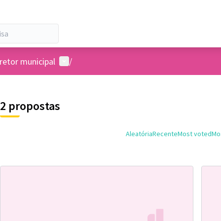
Menu de usuários
retor municipal
/
2 propostas
Aleatória
Recente
Most voted
Mos