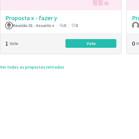
Proposta x - fazer y
Pr
Reunião 01 - Assunto x
0
0
1
0
Vote
Vote
Proposta x - fazer y
Ver todas as propostas retiradas