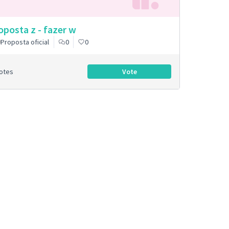
oposta z - fazer w
Proposta oficial
0
0
Votes
Vote
Proposta z - fazer w