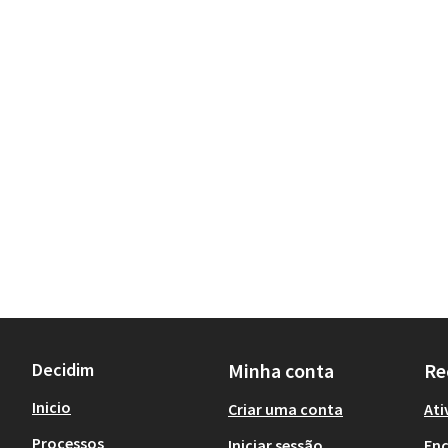
Decidim
Minha conta
Re
Inicio
Criar uma conta
Ati
Processos
Iniciar sessão
En