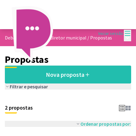
Menu
Iniciar sessão
Menu 
Debate sobre o plano diretor municipal
/
Propostas
Propostas
Nova proposta
Filtrar e pesquisar
2 propostas
Ordenar propostas por: