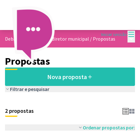
Menu
Iniciar sessão
Menu 
Debate sobre o plano diretor municipal
/
Propostas
Propostas
Nova proposta
Filtrar e pesquisar
2 propostas
Ordenar propostas por: