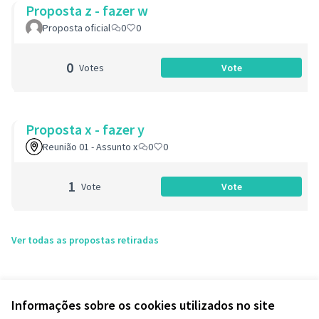
Proposta z - fazer w
Proposta oficial
0
0
0
Votes
Vote
Proposta z - fazer 
Proposta x - fazer y
Reunião 01 - Assunto x
0
0
1
Vote
Vote
Proposta x - fazer y
Ver todas as propostas retiradas
Informações sobre os cookies utilizados no site