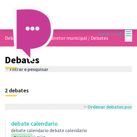
Menu
Iniciar sessão
Menu 
Debate sobre o plano diretor municipal
/
Debates
Debates
Filtrar e pesquisar
2 debates
Ordenar debates por
debate calendario
debate calendario debate calendario