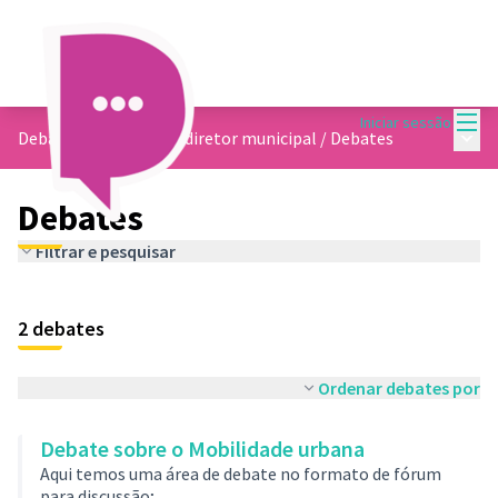
Menu
Iniciar sessão
Menu 
Debate sobre o plano diretor municipal
/
Debates
Debates
Filtrar e pesquisar
2 debates
Ordenar debates por
Debate sobre o Mobilidade urbana
Aqui temos uma área de debate no formato de fórum
para discussão;