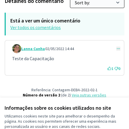
Detalhes do comentário
Está a ver um único comentário
Ver todos os comentários
Lanna Cunha
02/05/2022 14:44
Comment 3
Teste da Capacitação
1
0
Referência: Contagem-DEBA-2022-02-1
Número de versão 2
(de 2)
veja outras versões
Informações sobre os cookies utilizados no site
Termos de serviço
Utilizamos cookies neste site para amelhorar o desempenho da
Configurações de cookies
página. As cookies nos permitem oferecer uma experiência mais
Decide Contagem no Instagram
personalizada ao usuário e aos canais de redes sociais.