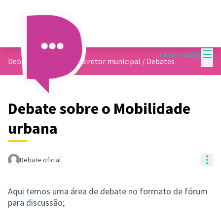
Menu
Iniciar sessão
Menu 
Debate sobre o plano diretor municipal
/
Debates
Debate sobre o Mobilidade
urbana
Con
Debate oficial
Aqui temos uma área de debate no formato de fórum
para discussão;