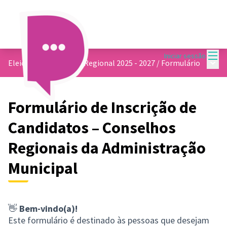
Menu
Iniciar sessão
Menu 
Eleições do Conselho Regional 2025 - 2027
/
Formulário
Formulário de Inscrição de
Candidatos – Conselhos
Regionais da Administração
Municipal
👋
Bem-vindo(a)!
Este formulário é destinado às pessoas que desejam