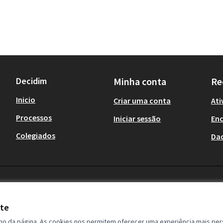
Decidim
Minha conta
Re
Inicio
Criar uma conta
Ati
Processos
Iniciar sessão
En
Colegiados
Da
ite
ho da página. As cookies nos permitem oferecer uma experiência mais per