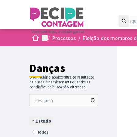
Inicio
Menu principal
/
Processos
/
Eleição dos membros do
Danças
O formulário abaixo filtra os resultados
da busca dinamicamente quando as
condições de busca são alteradas.
Estado
Todos