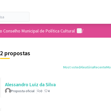
Menu de usuários
 Conselho Municipal de Política Cultural
/
2 propostas
Most voted
Aleatória
Recente
Mos
Alessandro Luiz da Silva
Proposta oficial
0
4