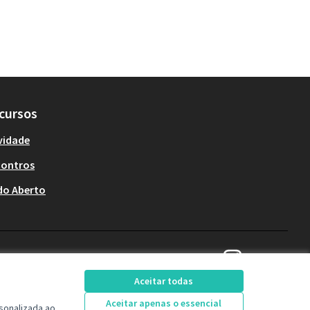
cursos
vidade
contros
do Aberto
Decide Contagem no 
(Link externo)
Aceitar todas
Aceitar apenas o essencial
sonalizada ao