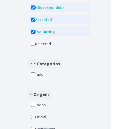
Não respondido
Accepted
Evaluating
Rejected
~ Categorias
tudo
Origem
Todos
Oficial