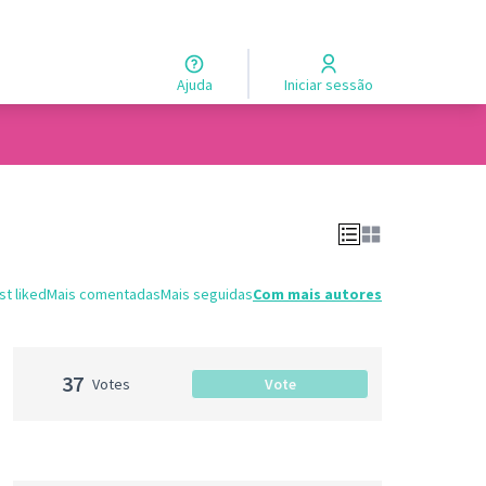
Ajuda
Iniciar sessão
t liked
Mais comentadas
Mais seguidas
Com mais autores
37
Votes
Vote