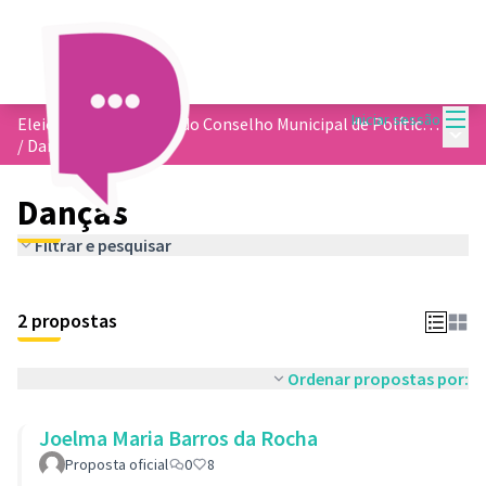
Menu
Iniciar sessão
Eleição dos membros do Conselho Municipal de Política Cultural
Menu 
/
Danças
Danças
Filtrar e pesquisar
2 propostas
Ordenar propostas por:
Joelma Maria Barros da Rocha
Proposta oficial
0
8