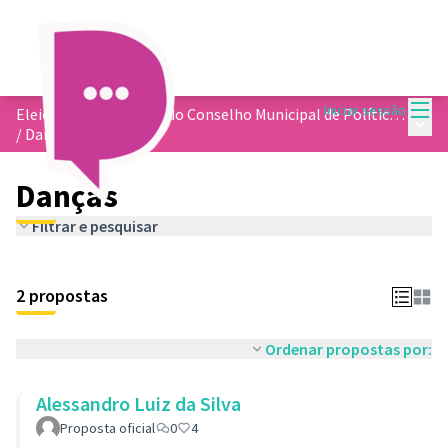
Menu
Iniciar sessão
Eleição dos membros do Conselho Municipal de Política Cultural
Menu 
/
Danças
Danças
Filtrar e pesquisar
2 propostas
Ordenar propostas por:
Alessandro Luiz da Silva
Proposta oficial
0
4