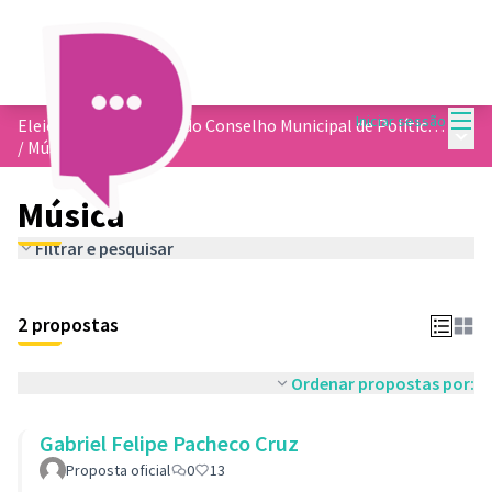
Menu
Iniciar sessão
Eleição dos membros do Conselho Municipal de Política Cultural
Menu 
/
Música
Música
Filtrar e pesquisar
2 propostas
Ordenar propostas por:
Gabriel Felipe Pacheco Cruz
Proposta oficial
0
13