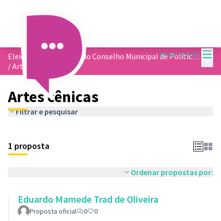
Menu
Iniciar sessão
Eleição dos membros do Conselho Municipal de Política Cultural
Menu 
/
Artes cênicas
Artes cênicas
Filtrar e pesquisar
1 proposta
Ordenar propostas por:
Eduardo Mamede Trad de Oliveira
Proposta oficial
0
0