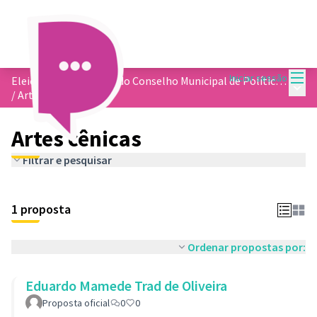
Menu
Iniciar sessão
Eleição dos membros do Conselho Municipal de Política Cultural
Menu 
/
Artes cênicas
Artes cênicas
Filtrar e pesquisar
1 proposta
Ordenar propostas por:
Eduardo Mamede Trad de Oliveira
Proposta oficial
0
0