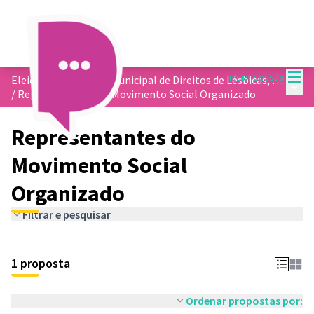
Menu
Iniciar sessão
Eleição do Conselho Municipal de Direitos de Lésbicas, Gays, Bissexuais, Travestis e Transexuais - COMDLGBT
Menu 
/
Representantes do Movimento Social Organizado
Representantes do
Movimento Social
Organizado
Filtrar e pesquisar
1 proposta
Ordenar propostas por: