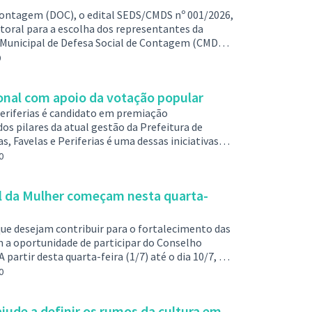
e Contagem (DOC), o edital SEDS/CMDS nº 001/2026,
toral para a escolha dos representantes da
o Municipal de Defesa Social de Contagem (CMDS)
e todas as regras para inscrição, habilitação,
0
ocesso tem como objetivo fortalecer a
ompanhamentoe deliberação da…
nal com apoio da votação popular
Periferias é candidato em premiação
os pilares da atual gestão da Prefeitura de
 Favelas e Periferias é uma dessas iniciativas
comunidade uma forma de desenvolver uma cidade
0
rama está participando do 20º Prêmio "Boas
ido pelo Observatório Internaciona…
al da Mulher começam nesta quarta-
que desejam contribuir para o fortalecimento das
m a oportunidade de participar do Conselho
artir desta quarta-feira (1/7) até o dia 10/7, a
ões abertas para representantes da sociedade
0
no biênio 2026-2028. Ao todo são 14 conselheiras
resentantes …
jude a definir os rumos da cultura em