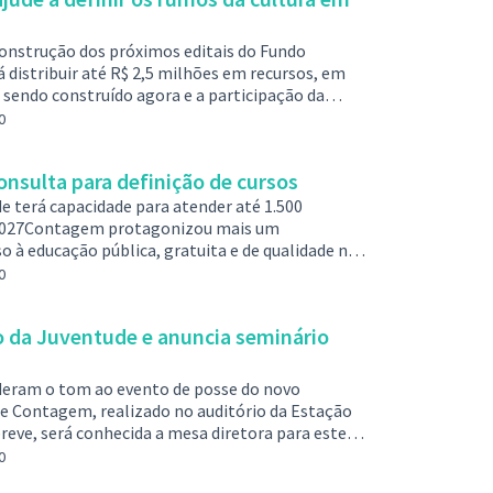
 construção dos próximos editais do Fundo
á distribuir até R$ 2,5 milhões em recursos, em
sendo construído agora e a participação da
esso. A Prefeitura de Contagem está com a
0
ntivo à Cultura (FMIC) 2026 aberta até o dia 28 de
tores culturais, agent…
nsulta para definição de cursos
e terá capacidade para atender até 1.500
em 2027Contagem protagonizou mais um
à educação pública, gratuita e de qualidade na
iência de lançamento da nova unidade do Instituto
0
na antiga E.M. Pedro Pacheco, espaço que abrigará
educadores, moradores e autor…
 da Juventude e anuncia seminário
deram o tom ao evento de posse do novo
e Contagem, realizado no auditório da Estação
reve, será conhecida a mesa diretora para este
s do Poder Executivo e da Sociedade Civil, para
0
rado de dois anos. O evento também