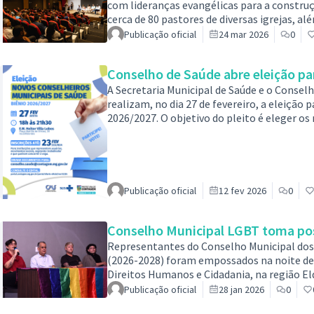
com lideranças evangélicas para a construç
cerca de 80 pastores de diversas igrejas, a
legislativo municipal. A ideia do encontro é
Publicação oficial
24 mar 2026
0
programação e as diretrizes do evento, que f
processo de construção da Marcha para Je
Conselho de Saúde abre eleição pa
A Secretaria Municipal de Saúde e o Conse
realizam, no dia 27 de fevereiro, a eleição
2026/2027. O objetivo do pleito é eleger os
segmentos usuário e trabalhador.Conforme o
Contagem (DOC), edição 6204, de 7 de janei
por 32 membros titulares e igual número d
Publicação oficial
12 fev 2026
0
Conselho Municipal LGBT toma pos
Representantes do Conselho Municipal dos 
(2026-2028) foram empossados na noite de t
Direitos Humanos e Cidadania, na região E
promoção dos direitos humanos, a participa
Publicação oficial
28 jan 2026
0
públicas destinadas a esse público no munic