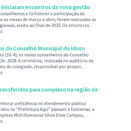
ionais de Educação em cada uma das …
iniciaram encontros da nova gestão
 conselheiros e fortalecer a participação da
e os meses de março e abril, foram realizadas as
ionais, eleito ao final de 2025. Os encontros
 tiveram como objetivo capacitar os
0
tema Municipal de Participação Popular e o
ou fortalecer a compreensão sob…
s do Conselho Municipal do Idoso
ra (10/4), os novos conselheiros do Conselho
26–2028. A cerimônia, realizada no auditório da
os do colegiado, responsável por propor,
as voltadas à população idosa do município,
0
arantia de direitos e o fortalecimento das ações
presentados um balanço d…
transferidos para complexo na região da
horar a eficiência no atendimento público
dos no “Prefeitura Aqui” passam a funcionar, a
mplexo Multifuncional Sílvia Elias Campos,
Jardim Laguna, região da Ressaca. A mudança
0
unicipal para centralizar atendimentos e