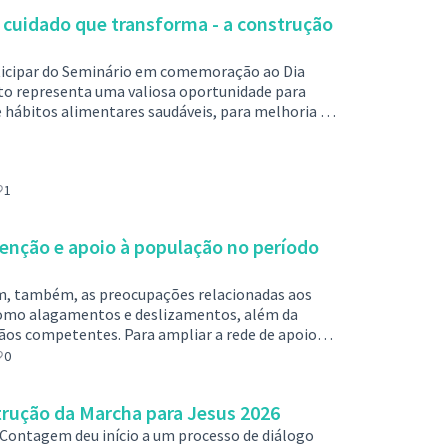
públicos essenciais em um único es…
cuidado que transforma - a construção
rticipar do Seminário em comemoração ao Dia
to representa uma valiosa oportunidade para
hábitos alimentares saudáveis, para melhoria da
a participar! 📆 Data: 31/03/2026 📍 Local:
12h Faça sua inscrição preenchendo o link:
sePage.aspx?id=fjOGrl5XMEOUdpPeaCs…
1
enção e apoio à população no período
m, também, as preocupações relacionadas aos
como alagamentos e deslizamentos, além da
ãos competentes. Para ampliar a rede de apoio
om a Defesa Civil, o município conta com os
0
 Civil (Nupdecs), que oferecem suporte imediato
s nas comunidades.Os Nupdecs são…
strução da Marcha para Jesus 2026
e Contagem deu início a um processo de diálogo