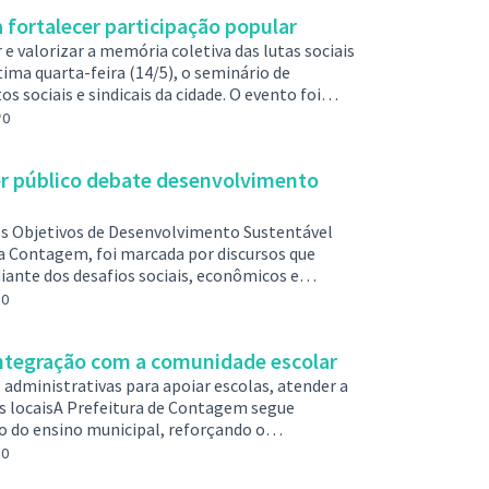
políticas públicas de juventude de Conta…
 fortalecer participação popular
e valorizar a memória coletiva das lutas sociais
ima quarta-feira (14/5), o seminário de
sociais e sindicais da cidade. O evento foi
om o apoio da Universidade Federal de Minas
0
o para registrar e reconhecer as trajetórias,
articipação popular em…
r público debate desenvolvimento
dos Objetivos de Desenvolvimento Sustentável
Una Contagem, foi marcada por discursos que
iante dos desafios sociais, econômicos e
gra o processo nacional da Agenda 2030,
0
s Unidas (ONU), que busca orientar políticas
ento mais sustentável.Logo no início, …
ntegração com a comunidade escolar
 administrativas para apoiar escolas, atender a
s locaisA Prefeitura de Contagem segue
o do ensino municipal, reforçando o
a vez mais eficiente, integrada e alinhada com
0
 entre escolas, poder público e comunidade, o