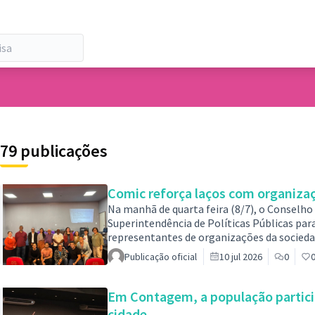
 de usuários
79 publicações
Comic reforça laços com organizaç
Na manhã de quarta feira (8/7), o Conselho
Superintendência de Políticas Públicas pa
representantes de organizações da sociedad
acerca do Edital COMIC 003/2026, disponíve
Publicação oficial
10 jul 2026
0
6312, do dia 23 de junho.O objetivo do edit
interesse em desenvolver projetos voltad
Em Contagem, a população partici
cidade