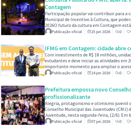
Contagem
Participação popular vai contribuir para a
Municipal de Incentivo à Cultura, que poder
2026O futuro da cultura em Contagem está 
população faz toda a diferença nesse proc
Publicação oficial
25 jun 2026
0
consulta pública do Fundo Municipal de Ince
junho e, portanto, convida artistas, produ
IFMG em Contagem: cidade abre co
Com investimento de R$ 18 milhões, unidad
estudantes e deve iniciar as atividades 
importante momento para ampliar o acesso 
noite desta quarta-feira (25/6), com a aud
Publicação oficial
24 jun 2026
0
Federal de Minas Gerais (IFMG). Realizado 
o campus, o encontro reuniu estudantes, 
Prefeitura empossa novo Conselho
profissionalizante
Alegria, protagonismo e otimismo juvenil 
Conselho Municipal das Juventudes (CMJ) d
Juventude, nesta segunda-feira, (2/6). Em b
Conselho, que é composto por representante
Publicação oficial
07 jun 2026
0
o cumprimento de um mandato não remune