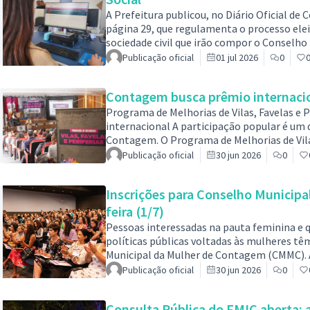
A Prefeitura publicou, no Diário Oficial d
página 29, que regulamenta o processo elei
sociedade civil que irão compor o Conselh
no biênio 2026/2028. O documento estabelec
Publicação oficial
01 jul 2026
0
votação e divulgação dos resultados. “O pr
participação popular na formulação, ac
Contagem busca prêmio internacio
Programa de Melhorias de Vilas, Favelas e 
internacional A participação popular é um d
Contagem. O Programa de Melhorias de Vilas,
municipais que enxerga no diálogo com a 
Publicação oficial
30 jun 2026
0
cada vez mais justa e democrática. O prog
Práticas em Participação Cidadã", promov
Inscrições para Conselho Municip
feira (1/7)
Pessoas interessadas na pauta feminina e 
políticas públicas voltadas às mulheres tê
Municipal da Mulher de Contagem (CMMC). A p
Prefeitura de Contagem estará com inscriç
Publicação oficial
30 jun 2026
0
civil interessados em integrar o conselho, 
titulares e 14 suplentes, divididas em rep
Consulta Pública do FMIC aberta: a