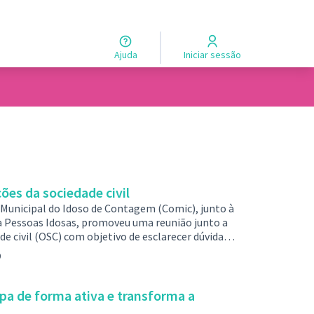
Ajuda
Iniciar sessão
ões da sociedade civil
 Municipal do Idoso de Contagem (Comic), junto à
ra Pessoas Idosas, promoveu uma reunião junto a
e civil (OSC) com objetivo de esclarecer dúvidas
l no Diário Oficial de Contagem (DOC), edição
0
al é de selecionar propostas das OSCs que tenham
os à prom…
pa de forma ativa e transforma a