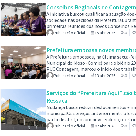
município passa a contar com Núcleos Reg
Conselhos Regionais de Contagem 
A iniciativa buscou qualificar a atuação dos
sociedade nas decisões da PrefeituraDurant
primeiras reuniões dos novos Conselhos Reg
percorreram as oito regiões de Contagem e
Publicação oficial
15 abr 2026
0
conselheiros sobre o funcionamento do Sis
papel que desempenham. A iniciativa busc
Prefeitura empossa novos membro
A Prefeitura empossou, na última sexta-fei
Municipal do Idoso (Comic) para o biênio 20
PUC Contagem, marcou o início dos trabalh
acompanhar e fiscalizar as políticas públic
Publicação oficial
13 abr 2026
0
reforçando o compromisso com a defesa e g
direcionadas ao público. Também foram a
Serviços do “Prefeitura Aqui” são 
Ressaca
Mudança busca reduzir deslocamentos e mel
municipalOs serviços anteriormente ofereci
partir de abril, em um novo endereço: o Co
localizado na avenida Borba Gato, 255, no 
Publicação oficial
02 abr 2026
0
integra uma estratégia da administração m