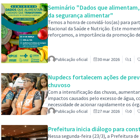
ampliar o acesso da população a serviços 
Seminário "Dados que alimentam, 
da segurança alimentar"
Temos a honra de convidá-los(as) para pa
Nacional da Saúde e Nutrição. Este momen
reforçamos, a importância da promoção de 
saúde e da qualidade de vida. Se inscreva par
Auditório da Prefeitura 🕝 Horário: 09h às 
https://forms.office.com/Pages/Respon
Publicação oficial
30 mar 2026
1
Nupdecs fortalecem ações de prev
chuvoso
Com a intensificação das chuvas, aumenta
impactos causados pelo excesso de água, 
necessidade de acionar rapidamente os órg
aos moradores e atuar de forma integrada c
Publicação oficial
27 mar 2026
0
Núcleos Comunitários de Proteção e Defesa
e auxiliam na comunicação das ocorrência
Prefeitura inicia diálogo para con
Nessa segunda-feira (23/3), a Prefeitura d