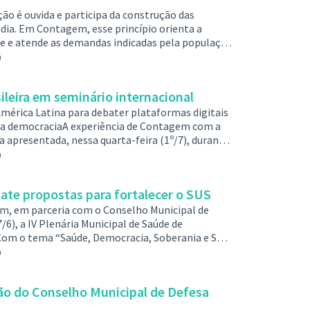
ão é ouvida e participa da construção das
 dia. Em Contagem, esse princípio orienta a
he e atende as demandas indicadas pela população
álogo e participação social. Neste 11 de julho,
0
População, a Prefeitura reforça seu compromisso
a a escuta dos mora…
ileira em seminário internacional
 América Latina para debater plataformas digitais
 da democraciaA experiência de Contagem com a
ra apresentada, nessa quarta-feira (1º/7), durante
 plataforma Decidim na América Latina. O
0
Equador, México e Brasil para compartilhar
vação na gestão públ…
bate propostas para fortalecer o SUS
em, em parceria com o Conselho Municipal de
/6), a IV Plenária Municipal de Saúde de
Com o tema “Saúde, Democracia, Soberania e SUS:
egra as etapas preparatórias da 11ª Conferência
0
onal de Saúde.A plenária reuniu usuários do
es da saúde, gestores e…
ição do Conselho Municipal de Defesa