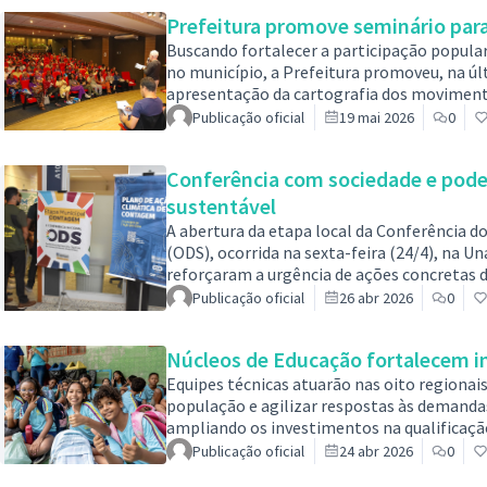
representou um marco importante para as 
Prefeitura promove seminário para
Buscando fortalecer a participação popular 
no município, a Prefeitura promoveu, na últ
apresentação da cartografia dos movimentos 
realizado no auditório da Funec e contou c
Publicação oficial
19 mai 2026
0
Gerais (UFMG).A iniciativa integra um esforç
organizações e práticas que marcaram a p
Conferência com sociedade e pode
sustentável
A abertura da etapa local da Conferência 
(ODS), ocorrida na sexta-feira (24/4), na 
reforçaram a urgência de ações concretas d
ambientais contemporâneos. O evento inte
Publicação oficial
26 abr 2026
0
iniciativa global da Organização das Naçõe
públicas rumo a um modelo de desenvolvim
Núcleos de Educação fortalecem i
Equipes técnicas atuarão nas oito regionais
população e agilizar respostas às demanda
ampliando os investimentos na qualificaçã
compromisso com uma educação pública cad
Publicação oficial
24 abr 2026
0
a realidade local. Para fortalecer o diálogo