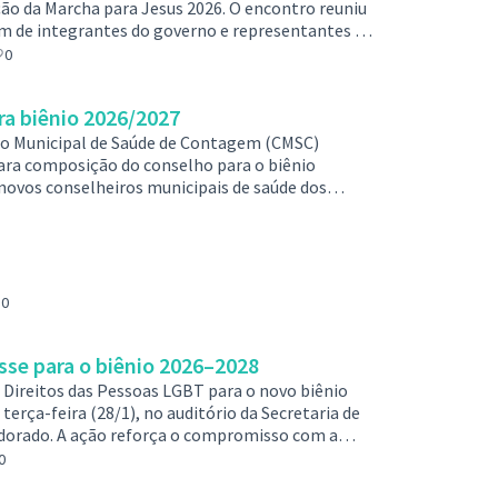
ão da Marcha para Jesus 2026. O encontro reuniu
lém de integrantes do governo e representantes do
 definir, de forma participativa, o formato, a
0
az parte do calendário oficial da cidade. O
sus 2026 …
ra biênio 2026/2027
lho Municipal de Saúde de Contagem (CMSC)
 para composição do conselho para o biênio
 novos conselheiros municipais de saúde dos
 edital publicado no Diário Oficial de
ro de 2026, página 26, o conselho será formado
e suplentes, distribuídos nos seg…
0
se para o biênio 2026–2028
Direitos das Pessoas LGBT para o novo biênio
erça-feira (28/1), no auditório da Secretaria de
ldorado. A ação reforça o compromisso com a
ção social e o fortalecimento das políticas
0
ípio. O exercício da função é considerado de