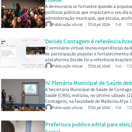
A democracia se fortalece quando a populaç
políticas públicas que impactam o seu dia a
administração municipal, que escuta, acol
por meio de instrumentos permanentes de di
Publicação oficial
10 jul 2026
0
data em que é celebrado o Dia Mundial da 
com uma gestão participativa, que valoriz
Decide Contagem é referência bras
O seminário virtual reuniu experiências da
de participação popular e fortalecimento
plataforma Decide foi a referência brasilei
um seminário internacional sobre o uso da
Publicação oficial
02 jul 2026
0
encontro virtual reuniu representantes de 
experiências de participação popular, ino
IV Plenária Municipal de Saúde de
A Secretaria Municipal de Saúde de Contag
Saúde (CMS), realizou, no último sábado (27
Contagem, na Faculdade de Medicina Afya. 
Do Povo é Cuidar do Brasil”, o encontro int
Publicação oficial
01 jul 2026
0
Estadual de Saúde e da 18ª Conferência Naci
Sistema Único de Saúde (SUS), trabalhador
Prefeitura publica edital para ele
Social