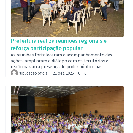
Prefeitura realiza reuniões regionais e
reforça participação popular
As reuniões fortaleceram o acompanhamento das
ações, ampliaram o diálogo com os territórios e
reafirmaram a presença do poder público nas
periferiasA Prefeitura realizou, entre 1º e 17 de
Publicação oficial
21 dez 2025
0
0
dezembro, uma série de reuniões regionais com os
conselheiros de vilas, favelas e periferias para
apresentar o balanço das ações já executadas pelo
Programa Municipal de Vilas, Favelas e Periferias e ouvir
novas demandas e sugestões dos conselheiros e
moradores das áreas periféricas da cidade.
Realizados nas re…