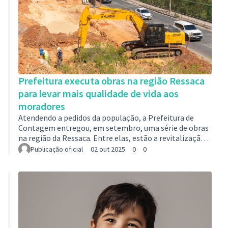
Prefeitura executa obras na região Ressaca
para levar mais qualidade de vida aos
moradores
Atendendo a pedidos da população, a Prefeitura de
Contagem entregou, em setembro, uma série de obras
na região da Ressaca. Entre elas, estão a revitalização
da escadaria da rua Campina Verde, no Novo Progresso,
Publicação oficial
02 out 2025
0
0
e a reestruturação da rua 6, no bairro Morada Nova.
“Essas obras representam um compromisso da
Prefeitura de Contagem com a melhoria da
infraestrutura e da qualidade de vida na região.
Atendemos a uma demanda antiga da população, por
meio do programa Vilas e Favelas, trazendo mais
seguran…