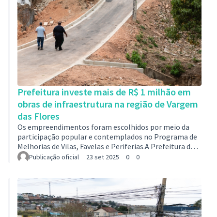
Prefeitura investe mais de R$ 1 milhão em
obras de infraestrutura na região de Vargem
das Flores
Os empreendimentos foram escolhidos por meio da
participação popular e contemplados no Programa de
Melhorias de Vilas, Favelas e Periferias.A Prefeitura de
Contagem trabalha todo dia para proporcionar uma
Publicação oficial
23 set 2025
0
0
cidade mais moderna, democrática e sustentável para
toda a população. Esse compromisso está diretamente
ligado às diversas obras espalhadas por todas as
regiões da cidade. Nova Contagem, localizada em
Vargem das Flores, por exemplo, na tarde de segunda-
feira (22/9), recebeu a visita da prefeita…