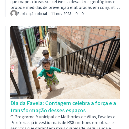
que mapeia áreas suscetíveis a desastres geológicos e
propõe medidas de prevenção elaboradas em conjunto
com a populaçãoCom foco na prevenção de desastres e
Publicação oficial
11 nov 2025
0
0
na participação popular, a Prefeitura de Contagem
lançou, na segunda-feira (10/11), o Plano Municipal de
Redução de Riscos (PMRR), durante uma audiência
pública na Tenda do Encontro. O estudo, realizado em
parceria com a Universidade Federal de Minas Gerais
(UFMG), mapeia e detalha as áreas…
Dia da Favela: Contagem celebra a força e a
transformação desses espaços
O Programa Municipal de Melhorias de Vilas, Favelas e
Periferias já investiu mais de R$8 milhões em obras e
serviços que garantem mais dignidade, segurança e