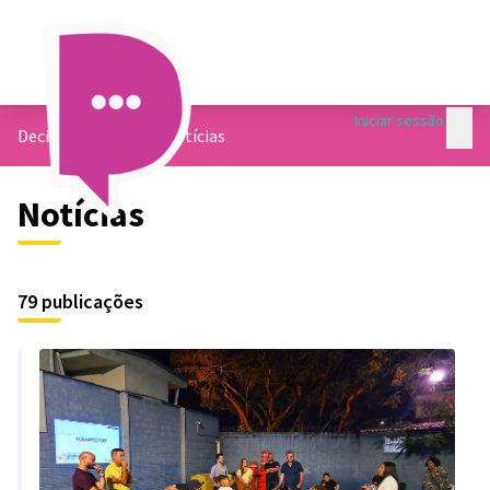
Menu
Iniciar sessão
Menu 
Decide Contagem
/
Notícias
Notícias
79 publicações