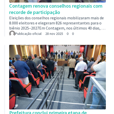
Contagem renova conselhos regionais com
recorde de participação
Eleições dos conselhos regionais mobilizaram mais de
8.000 eleitores e elegeram 826 representantes para o
biênio 2025–2027Em Contagem, nos últimos 40 dias, a
participação popular se consolidou, ainda mais, como
Publicação oficial
28 nov 2025
0
0
política pública, marcando um avanço na cidadania e na
representatividade em todas as regiões da cidade. A
eleição dos conselheiros regionais, iniciada em 13 de
outubro e finalizada nessa segunda-feira (24/11),
mobilizou moradores em 72 plenárias, registrando
8.489 votantes e somando mais…
Prefeitura conclui primeira etapa de