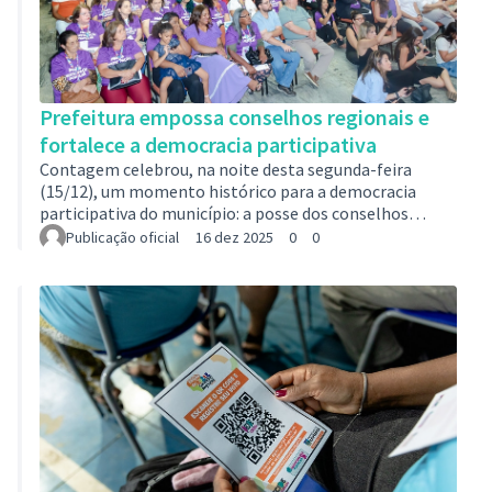
Prefeitura empossa conselhos regionais e
fortalece a democracia participativa
Contagem celebrou, na noite desta segunda-feira
(15/12), um momento histórico para a democracia
participativa do município: a posse dos conselhos
regionais. O evento, realizado no Hotel Actuall, reuniu
Publicação oficial
16 dez 2025
0
0
mais de mil pessoas para prestigiar a participação
popular e o fortalecimento do diálogo entre a
população e o poder público, marcando o
encerramento de um amplo processo eleitoral que
mobilizou mais de oito mil moradores nas oito regiões
da cidade e registrou cerca de 47 mil votos. Eleitos para
r…