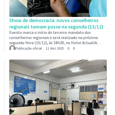
Show de democracia: novos conselheiros
regionais tomam posse na segunda (15/12)
Evento marca o início do terceiro mandato dos
conselheiros regionais e será realizado na próxima
segunda-feira (15/12), às 18h30, no Hotel ActuallA
participação popular em Contagem segue avançando
Publicação oficial
11 dez 2025
0
0
como política pública e instrumento essencial de
cidadania. Após um processo eleitoral marcado por
recorde de votação, os 825 conselheiros regionais
eleitos para o biênio 2025–2027 tomarão posse em uma
cerimônia que reafirma o compromisso da gestão
participativa. O evento acontecerá na próxima
segunda-…