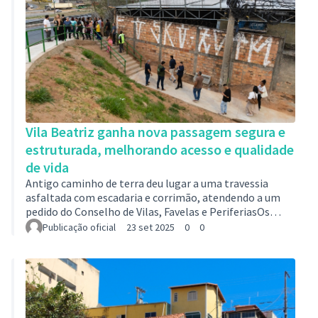
Vila Beatriz ganha nova passagem segura e
estruturada, melhorando acesso e qualidade
de vida
Antigo caminho de terra deu lugar a uma travessia
asfaltada com escadaria e corrimão, atendendo a um
pedido do Conselho de Vilas, Favelas e PeriferiasOs
moradores da Vila Beatriz foram contemplados com
Publicação oficial
23 set 2025
0
0
mais uma melhoria na acessibilidade, qualidade de vida
e infraestrutura da região onde vivem. A obra concluída
implantou um novo acesso para a avenida Carmélia
Dutra, local que antes era apenas um caminho em meio
a terra, e que agora conta com uma travessia asfaltada,
escadaria e corrimão em toda …