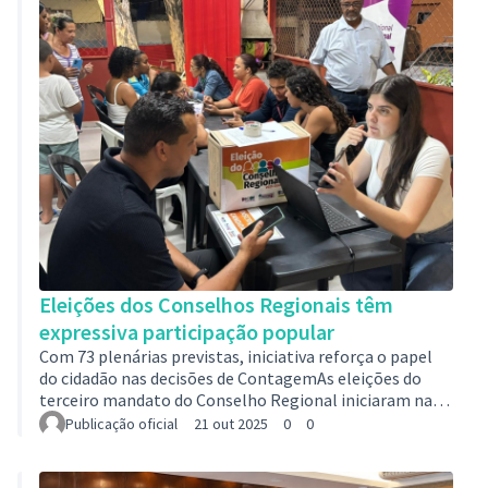
310 conselheiros, entre titulares e suplentes, foram
eleitos para representar os diversos segmentos da
comunidade e os bairros de Contagem, reforçando o …
Eleições dos Conselhos Regionais têm
expressiva participação popular
Com 73 plenárias previstas, iniciativa reforça o papel
do cidadão nas decisões de ContagemAs eleições do
terceiro mandato do Conselho Regional iniciaram na
última segunda-feira (13/10), e, na primeira semana, as
Publicação oficial
21 out 2025
0
0
11 plenárias realizadas contaram com mais de quatro
mil votos e quase mil eleitores. Com 103 conselheiros,
entre titulares e suplentes, já eleitos, a iniciativa tem