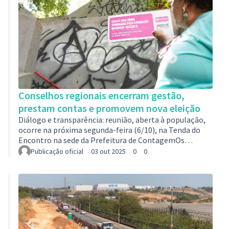
…
Conselhos regionais encerram gestão,
prestam contas e promovem nova eleição
Diálogo e transparência: reunião, aberta à população,
ocorre na próxima segunda-feira (6/10), na Tenda do
Encontro na sede da Prefeitura de ContagemOs
conselhos regionais, ferramenta inédita de
Publicação oficial
03 out 2025
0
0
participação popular que garante a interlocução entre
a Prefeitura e a população, estão encerrando o segundo
mandato. Para finalizar uma gestão marcada pelo
diálogo e transparência, será realizada uma reunião no
dia 6/10, segunda-feira, às 18h. O encontro, que
acontecerá na tenda da Prefeitura de Contagem…