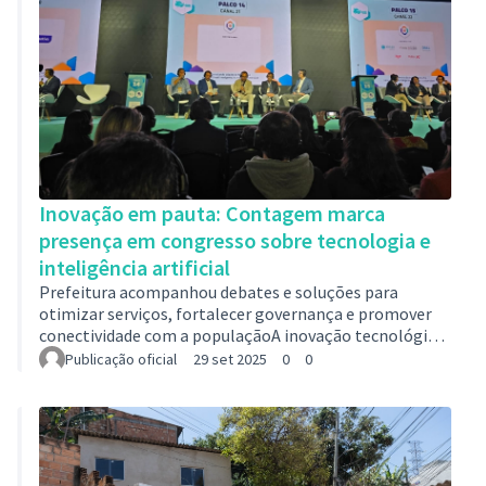
Inovação em pauta: Contagem marca
presença em congresso sobre tecnologia e
inteligência artificial
Prefeitura acompanhou debates e soluções para
otimizar serviços, fortalecer governança e promover
conectividade com a populaçãoA inovação tecnológica
tem se tornado, cada vez mais, indispensável para
Publicação oficial
29 set 2025
0
0
promover a modernização da gestão pública. Buscando
se alinhar a essa perspectiva, Contagem marcou
presença no Congresso Cidade CSC (Connected Smart
Cities) 2025, representada pela Secretaria-Geral do
Município. O evento, que aconteceu entre os dias 22 e 24