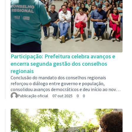
locais…
Participação: Prefeitura celebra avanços e
encerra segunda gestão dos conselhos
regionais
Conclusão do mandato dos conselhos regionais
reforçou o diálogo entre governo e população,
consolidou avanços democráticos e deu início ao novo
processo eleitoral 2025-2027“É essa relação de
Publicação oficial
07 out 2025
0
0
aproximação entre a Prefeitura, os conselheiros e a
população que constrói uma relação democrática, de
diálogo, cidadania e consciência da cidade", afirmou a
prefeita Marília Campos sobre a importância da
participação popular, durante a última reunião da
gestão 2023-2025 dos conselheiros regionais. O evento,