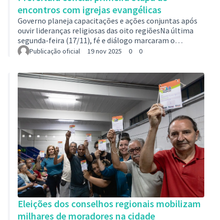
encontros com igrejas evangélicas
Governo planeja capacitações e ações conjuntas após
ouvir lideranças religiosas das oito regiõesNa última
segunda-feira (17/11), fé e diálogo marcaram o
encerramento do primeiro ciclo de reuniões entre a
Publicação oficial
19 nov 2025
0
0
Prefeitura de Contagem e as lideranças evangélicas da
cidade. O encontro, realizado na E.M. Heitor Villa Lobos,
no bairro Inconfidentes, reuniu pastores das regiões
Industrial, Eldorado e Riacho. O objetivo foi reforçar a
parceria com o segmento evangélico e apresentar
iniciativas e políticas pú…
Eleições dos conselhos regionais mobilizam
milhares de moradores na cidade