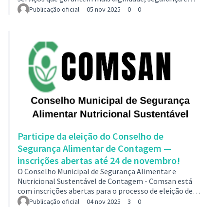
qualidade de vidaA Prefeitura de Contagem reforça seu
Publicação oficial
05 nov 2025
0
0
compromisso em dar voz e oportunidade para locais
que, historicamente, são invisibilizados. No Dia da
Favela, comemorado nesta terça-feira (4/11),
Contagem celebra a força, a cultura e a importância
das favelas na história e na identidade da cidade,
destacando o Programa Municipal de Mel…
Participe da eleição do Conselho de
Segurança Alimentar de Contagem —
inscrições abertas até 24 de novembro!
O Conselho Municipal de Segurança Alimentar e
Nutricional Sustentável de Contagem - Comsan está
com inscrições abertas para o processo de eleição de
representantes para o mandato maio 2025/maio 2027.
Publicação oficial
04 nov 2025
3
0
As inscrições vão até o dia 24 de novembro e podem ser