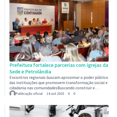
mobilizado toda a cidade, incluindo a população na
tomada de decisões e no planejamento das políticas
públicas da Prefeitur…
Prefeitura fortalece parcerias com igrejas da
Sede e Petrolândia
Encontros regionais buscam aproximar o poder público
das instituições que promovem transformação social e
cidadania nas comunidadesBuscando construir e
fortalecer laços que contribuem com o trabalho social
Publicação oficial
14 out 2025
0
0
realizado pelo segmento evangélico, a prefeita de
Contagem, Marília Campos, se reuniu, na terça-feira
(13/10), com pastores das regiões Sede e Petrolândia. O
encontro, no auditório da Prefeitura, foi uma