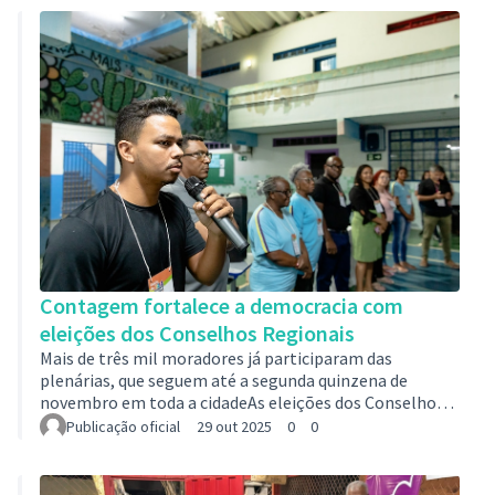
feitas por e-mail ou presencialmente na sede do
conselho. As entidades e organizações civis
representativas do segmento da sociedade civil com
atuação na área de segurança alimentar e nutricional
que desenvolvam ações no município podem se inscr…
Contagem fortalece a democracia com
eleições dos Conselhos Regionais
Mais de três mil moradores já participaram das
plenárias, que seguem até a segunda quinzena de
novembro em toda a cidadeAs eleições dos Conselhos
Regionais, iniciadas no dia 13 de outubro, estão
Publicação oficial
29 out 2025
0
0
movimentando todas as oito regiões da cidade.
Somente nos 15 primeiros dias, mais de 3.300 eleitores
participaram, somando 16 mil votos. Até o momento,