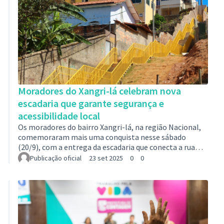
Moradores do Xangri-lá celebram nova
escadaria que garante segurança e
acessibilidade local
Os moradores do bairro Xangri-lá, na região Nacional,
comemoraram mais uma conquista nesse sábado
(20/9), com a entrega da escadaria que conecta a rua
Maria Soares Chaves ao entroncamento das ruas
Publicação oficial
23 set 2025
0
0
Geraldo Miranda e João José Miranda. O local, que antes
era abandonado e com mato alto, agora é uma área
segura e acessível aos moradores. Com uma
infraestrutura moderna e funcional, a intervenção faz
parte do processo de urbanização, promovendo
condições mais dignas de moradia e convivência. A