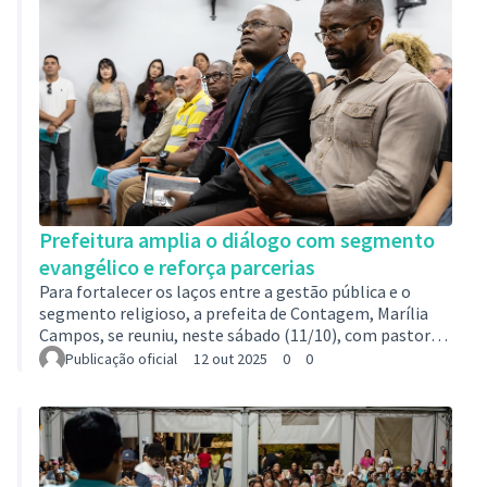
oportunidade para apresentar as políticas públicas
oferecidas pela gestão que podem colabo…
Prefeitura amplia o diálogo com segmento
evangélico e reforça parcerias
Para fortalecer os laços entre a gestão pública e o
segmento religioso, a prefeita de Contagem, Marília
Campos, se reuniu, neste sábado (11/10), com pastores
das igrejas evangélicas da região de Vargem das Flores,
Publicação oficial
12 out 2025
0
0
no CEU das Artes, em Nova Contagem. O encontro
focou no diálogo com as lideranças religiosas,
reconhecendo o papel social das igrejas e membros no
acolhimento, orientação, apoio às famílias em
situação de vulnerabilidade do município e
compromisso com o bem-estar das comunidades