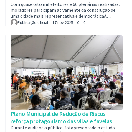
Com quase oito mil eleitores e 66 plenárias realizadas,
moradores participam ativamente da construção de
uma cidade mais representativa e democráticaA
participação popular tem protagonizado as eleições
Publicação oficial
17 nov 2025
0
0
dos conselhos regionais. Com 66 plenárias realizadas,
quase oito mil eleitores já participaram, somando 41
mil votos que elegeram 751 conselheiros, entre
titulares e suplentes. O processo eleitoral, que iniciou
no dia 13 de outubro e tem previsão de encerramento
para o dia 24 de novembro, vem fort…
Plano Municipal de Redução de Riscos
reforça protagonismo das vilas e favelas
Durante audiência pública, foi apresentado o estudo