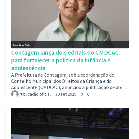
Contagem lança dois editais do CMDCAC
para fortalecer a política da infância e
adolescência
A Prefeitura de Contagem, sob a coordenação do
Conselho Municipal dos Direitos da Criança e do
Adolescente (CMDCAC), anunciou a publicação de dois
editais estratégicos que reforçam a gestão
Publicação oficial
30 set 2025
0
0
democrática e participativa das políticas públicas
voltadas à infância e à adolescência no município. A
publicação consta na edição 6133 do Diário Oficial de
Contagem (DOC), de 18 de setembro, páginas 10 a
39 e de 19 de setembro de 2025, edição 6134, páginas 43
a 50.De um lado, o Edital nº 02/2025 abre chamam…