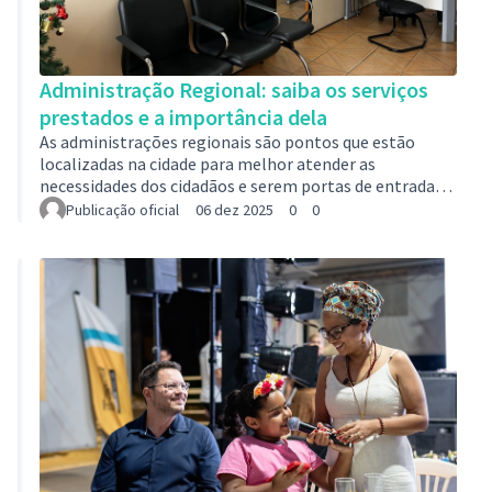
Administração Regional: saiba os serviços
prestados e a importância dela
As administrações regionais são pontos que estão
localizadas na cidade para melhor atender as
necessidades dos cidadãos e serem portas de entrada
para solicitações junto à Prefeitura.Moradores podem
Publicação oficial
06 dez 2025
0
0
registrar demandas relacionadas à iluminação pública,
poda de árvores, limpeza de vias, manutenção de
praças, vistoria de drenagem, fiscalização urbana e
outras necessidades que impactam a rotina dos bairros.
No Riacho, por exemplo, a administração está
localizada na rua Rio Solimões, 204. Lá, assim …