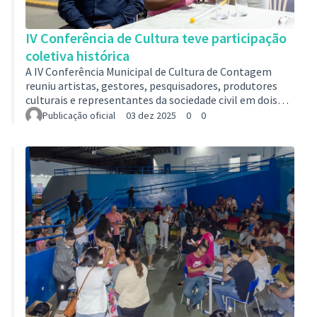
IV Conferência de Cultura teve participação
coletiva histórica
A IV Conferência Municipal de Cultura de Contagem
reuniu artistas, gestores, pesquisadores, produtores
culturais e representantes da sociedade civil em dois
dias de intensa reflexão e construção coletiva.
Publicação oficial
03 dez 2025
0
0
Realizada nos dias 28 e 29 de novembro, na sede da
Prefeitura, a Conferência consolidou-se como um dos
momentos mais importantes do ciclo de debates sobre
as políticas culturais da cidade, tendo como eixo central
o tema “Construindo os próximos 10 anos da Cultura de
Contagem”.A abertura contou …