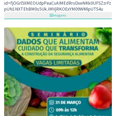
id=fjOGrl5XMEOUdpPeaCsAIMEdRrsDxeNKk0UFSZzrFz
pUN1NXTEhBM0s5UkJMVjRKOExYM09WMlpUTS4u
Imagens