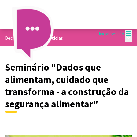
Menu
Iniciar sessão
Menu 
Decide Contagem
/
Notícias
Seminário "Dados que
alimentam, cuidado que
transforma - a construção da
segurança alimentar"