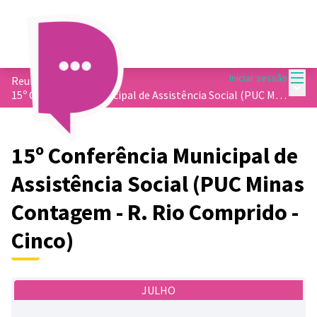
Menu
Iniciar sessão
Reuniões
/
Menu 
15º Conferência Municipal de Assistência Social (PUC Minas Contagem - R. Rio Comprido - Cinco)
15º Conferência Municipal de
Assistência Social (PUC Minas
Contagem - R. Rio Comprido -
Cinco)
JULHO