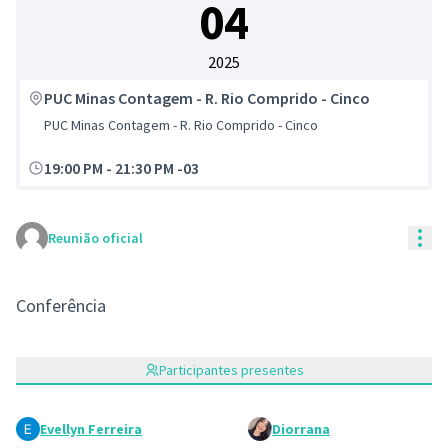
04
2025
PUC Minas Contagem - R. Rio Comprido - Cinco
PUC Minas Contagem - R. Rio Comprido - Cinco
19:00 PM
-
21:30 PM -03
Con
Reunião oficial
Conferência
Participantes presentes
Evellyn Ferreira
Diorrana